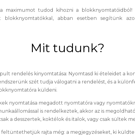
a maximumot tudod kihozni a blokknyomtatóidból
át blokknyomtatókkal, abban esetben segítünk azo
Mit tudunk?
lpult rendelés kinyomtatása: Nyomtasd ki ételeidet a kony
Rendszerünk szét tudja válogatni a rendelést, és a külön
okknyomtatóra küldeni.
kek nyomtatása megadott nyomtatóra vagy nyomtatókra:
 munkaállomással is rendelkeztek, akkor az is megoldhat
ak a desszertek, koktélok és italok, vagy csak sültek me
t feltüntethetjük rajta még: a megjegyzéseket, ki küldte