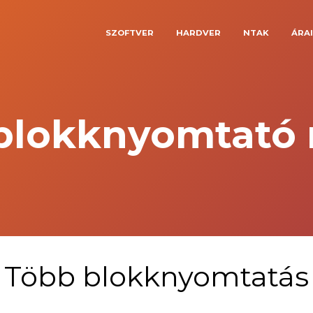
SZOFTVER
HARDVER
NTAK
ÁRA
blokknyomtató
Több blokknyomtatás