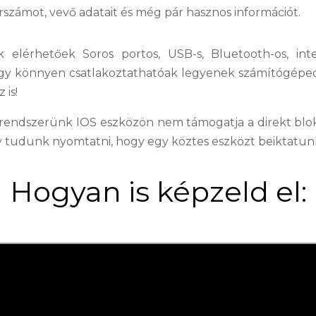
orszámot, vevő adatait és még pár hasznos információt.
 elérhetőek Soros portos, USB-s, Bluetooth-os, int
hogy könnyen csatlakoztathatóak legyenek számítógépe
 is!
rendszerünk IOS eszközön nem támogatja a direkt blo
y tudunk nyomtatni, hogy egy köztes eszközt beiktatun
Hogyan is képzeld el: