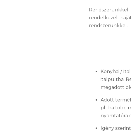
Rendszerünkkel 
rendelkezel saj
rendszerünkkel.
Konyhai / Ita
italpultba. 
megadott bl
Adott termé
pl.: ha több
nyomtatóra cs
Igény szerin