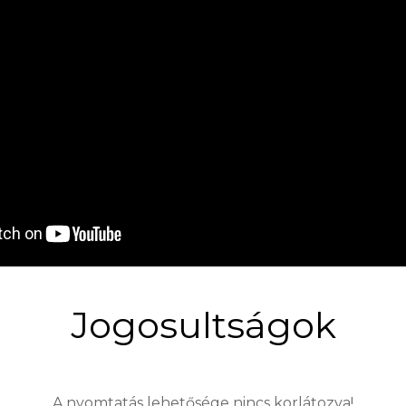
Jogosultságok
A nyomtatás lehetősége nincs korlátozva!