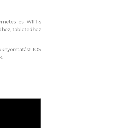
ernetes és WIFI-s
dhez, tabletedhez
kknyomtatást! IOS
k.