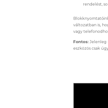
rendelést, s
Blokknyomtatóink
változatban is, 
vagy telefonodhoz
Fontos:
Jelenleg 
eszközös csak úg