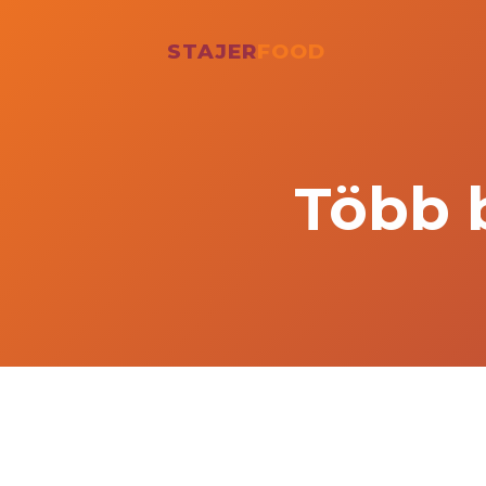
STAJER
FOOD
Több 