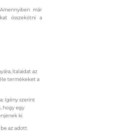
! Amennyiben már
kat összekötni a
ára, italaidat az
féle termékeket a
 Igény szerint
ó, hogy egy
njenek ki.
 be az adott