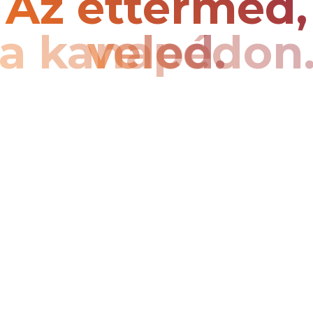
Az éttermed,
a kanapédon